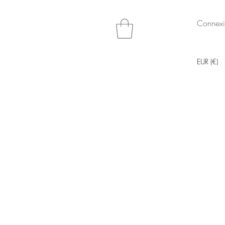
Connex
EUR (€)