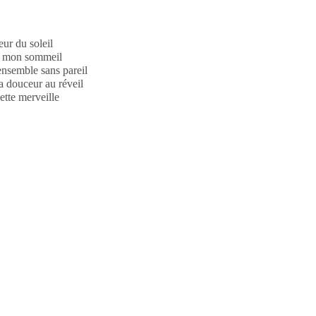
ur du soleil
de mon sommeil
ensemble sans pareil
a douceur au réveil
ette merveille