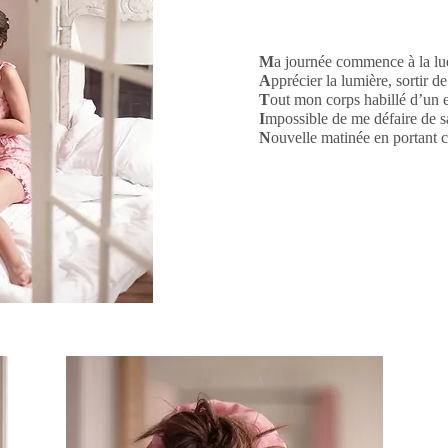
M
a journée commence à la lue
A
pprécier la lumière, sortir 
T
out mon corps habillé d’un 
I
mpossible de me défaire de s
N
ouvelle matinée en portant c