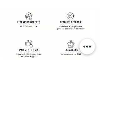
AIDE​
Livraison
s
Contact
Politique de confidentialité
Mon compte
Echanges & Retours
Programme de fidélité
A PROPOS
Histoire