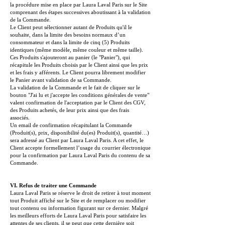
la procédure mise en place par Laura Laval Paris sur le Site
comprenant des étapes successives aboutissant à la validation
de la Commande.
Le Client peut sélectionner autant de Produits qu'il le
souhaite, dans la limite des besoins normaux d’un
consommateur et dans la limite de cinq (5) Produits
identiques (même modèle, même couleur et même taille).
Ces Produits s'ajouteront au panier (le "Panier"), qui
récapitule les Produits choisis par le Client ainsi que les prix
et les frais y afférents. Le Client pourra librement modifier
le Panier avant validation de sa Commande.
La validation de la Commande et le fait de cliquer sur le
bouton "J'ai lu et j'accepte les conditions générales de vente"
valent confirmation de l'acceptation par le Client des CGV,
des Produits achetés, de leur prix ainsi que des frais
associés.
Un email de confirmation récapitulant la Commande
(Produit(s), prix, disponibilité du(es) Produit(s), quantité…)
sera adressé au Client par Laura Laval Paris. A cet effet, le
Client accepte formellement l’usage du courrier électronique
pour la confirmation par Laura Laval Paris du contenu de sa
Commande.
VI. Refus de traiter une Commande
Laura Laval Paris se réserve le droit de retirer à tout moment
tout Produit affiché sur le Site et de remplacer ou modifier
tout contenu ou information figurant sur ce dernier. Malgré
les meilleurs efforts de Laura Laval Paris pour satisfaire les
attentes de ses clients, il se peut que cette dernière soit