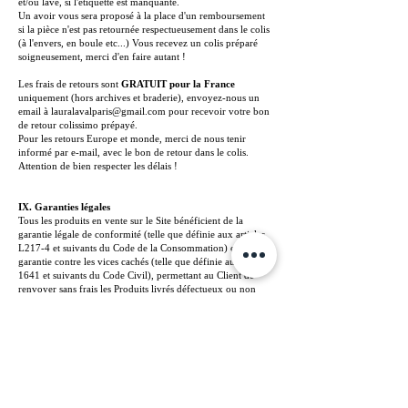
et/ou lavé, si l'étiquette est manquante.
Un avoir vous sera proposé à la place d'un remboursement
si la pièce n'est pas retournée respectueusement dans le colis
(à l'envers, en boule etc...) Vous recevez un colis préparé
soigneusement, merci d'en faire autant !
Les frais de retours sont
GRATUIT pour la France
uniquement (hors archives et braderie), envoyez-nous un
email à
lauralavalparis@gmail.com
pour recevoir votre bon
de retour colissimo prépayé.
Pour les retours Europe et monde, merci de nous tenir
informé par e-mail, avec le bon de retour dans le colis.
Attention de bien respecter les délais !
IX. Garanties légales
Tous les produits en vente sur le Site bénéficient de la
garantie légale de conformité (telle que définie aux articles
L217-4 et suivants du Code de la Consommation) et de la
garantie contre les vices cachés (telle que définie aux articles
1641 et suivants du Code Civil), permettant au Client de
renvoyer sans frais les Produits livrés défectueux ou non
conformes.
Cependant, sont exclus de garantie les Produits modifiés,
réparés, intégrés par le Client.
La garantie ne jouera pas pour les vices apparents, ou que le
Client connaissait ou ne pouvait ignorer lors de la
Commande, notamment au regard des indications apportées
par Laura Laval Paris.
La garantie ne prendra pas non plus en charge les Produits