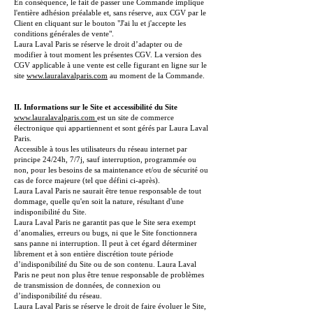
En conséquence, le fait de passer une Commande implique
l'entière adhésion préalable et, sans réserve, aux CGV par le
Client en cliquant sur le bouton "J'ai lu et j'accepte les
conditions générales de vente".
Laura Laval Paris se réserve le droit d’adapter ou de
modifier à tout moment les présentes CGV. La version des
CGV applicable à une vente est celle figurant en ligne sur le
site
www.lauralavalparis.com
au moment de la Commande.
II. Informations sur le Site et accessibilité du Site
www.lauralavalparis.com
est un site de commerce
électronique qui appartiennent et sont gérés par Laura Laval
Paris.
Accessible à tous les utilisateurs du réseau internet par
principe 24/24h, 7/7j, sauf interruption, programmée ou
non, pour les besoins de sa maintenance et/ou de sécurité ou
cas de force majeure (tel que défini ci-après).
Laura Laval Paris ne saurait être tenue responsable de tout
dommage, quelle qu'en soit la nature, résultant d'une
indisponibilité du Site.
Laura Laval Paris ne garantit pas que le Site sera exempt
d’anomalies, erreurs ou bugs, ni que le Site fonctionnera
sans panne ni interruption. Il peut à cet égard déterminer
librement et à son entière discrétion toute période
d’indisponibilité du Site ou de son contenu. Laura Laval
Paris ne peut non plus être tenue responsable de problèmes
de transmission de données, de connexion ou
d’indisponibilité du réseau.
Laura Laval Paris se réserve le droit de faire évoluer le Site,