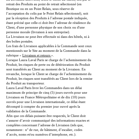
retrait des Produits au point de retrait sélectionné (en
Boutique ou en un Point Relais, sous réserve de
l’acceptation du colis par le Point Relais sélectionné), soit
par la réception des Produits à l’adresse postale indiquée,
étant précisé que celle-ci doit être l’adresse de résidence du
Client, d'une personne physique de son choix ou d'une
personne morale (livraison à son entreprise).
La Livraison ne peut être effectuée ni dans des hôtels, ni à
des boîtes postales.
Les frais de Livraison applicables à la Commande sont ceux
mentionnés sur le Site au moment de la Commande dans la
rubrique «
Livraison et retours
».
Lorsque Laura Laval Paris se charge de l’acheminement du
Produit, les risques de perte ou de détérioration du Produit
sont transférés au Client au moment de la Livraison. En
revanche, lorsque le Client se charge de l’acheminement du
Produit, les risques sont transférés au Client lors de la remise
du Produit au transporteur.
Laura Laval Paris livre les Commandes dans un délai
maximum de principe de cinq (5) jours ouvrés pour une
Livraison en France Métropolitaine et de dix (10) jours
ouvrés pour une Livraison internationale, ce délai étant
décompté à compter du premier jour ouvré après la
validation de la Commande.
Afin que ces délais puissent être respectés, le Client doit
s’assurer d’avoir communiqué des informations exactes et
complètes concernant l’adresse de Livraison (tels que,
notamment : n° de rue, de bâtiment, d’escalier, codes
d’accès, noms et/ou numéros d’interphone, etc.).