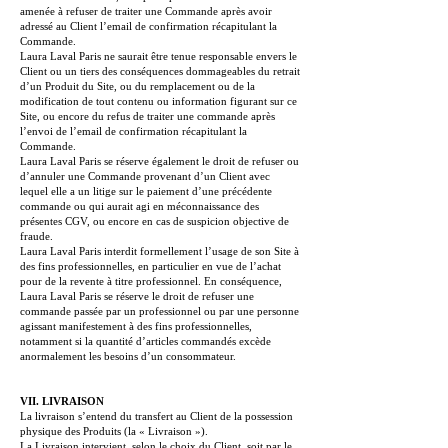
amenée à refuser de traiter une Commande après avoir
adressé au Client l’email de confirmation récapitulant la
Commande.
Laura Laval Paris ne saurait être tenue responsable envers le
Client ou un tiers des conséquences dommageables du retrait
d’un Produit du Site, ou du remplacement ou de la
modification de tout contenu ou information figurant sur ce
Site, ou encore du refus de traiter une commande après
l’envoi de l’email de confirmation récapitulant la
Commande.
Laura Laval Paris se réserve également le droit de refuser ou
d’annuler une Commande provenant d’un Client avec
lequel elle a un litige sur le paiement d’une précédente
commande ou qui aurait agi en méconnaissance des
présentes CGV, ou encore en cas de suspicion objective de
fraude.
Laura Laval Paris interdit formellement l’usage de son Site à
des fins professionnelles, en particulier en vue de l’achat
pour de la revente à titre professionnel. En conséquence,
Laura Laval Paris se réserve le droit de refuser une
commande passée par un professionnel ou par une personne
agissant manifestement à des fins professionnelles,
notamment si la quantité d’articles commandés excède
anormalement les besoins d’un consommateur.
VII. LIVRAISON
La livraison s’entend du transfert au Client de la possession
physique des Produits (la « Livraison »).
La Livraison intervient, selon le choix du Client, soit par le