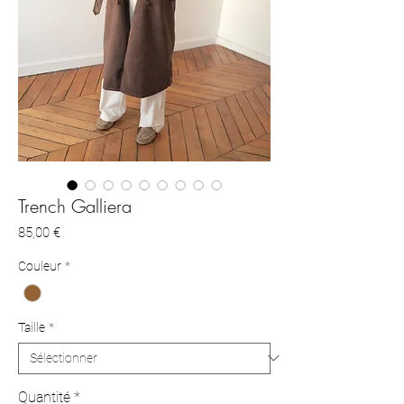
Trench Galliera
Prix
85,00 €
Couleur
*
Taille
*
Quantité
*