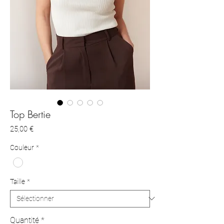
Top Bertie
Prix
25,00 €
Couleur
*
Taille
*
Quantité
*