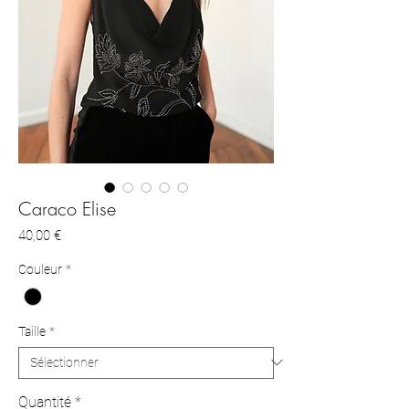
Caraco Elise
Prix
40,00 €
Couleur
*
Taille
*
Quantité
*