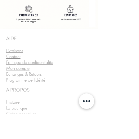
AIDE​
Livraison
s
Contact
Politique de confidentialité
Mon compte
Echanges & Retours
Programme de fidélité
A PROPOS
Histoire
La boutique
Guide des tailles
Carte cadeau​
Seconde main