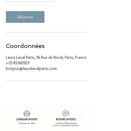
m
i
n
Réserver
Coordonnées
Laura Laval Paris, 96 Rue de Rivoli, Paris, France
+ 0143360929
bonjour@lauralavalparis.com