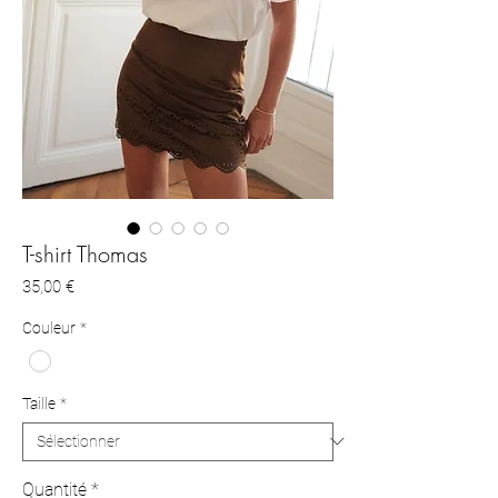
T-shirt Thomas
Prix
35,00 €
Couleur
*
Taille
*
Quantité
*