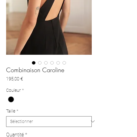
Combinaison Caroline
Prix
195,00 €
Couleur
*
Taille
*
Quantité
*