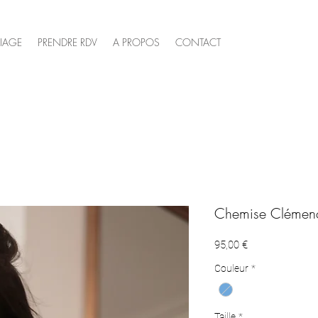
IAGE
PRENDRE RDV
A PROPOS
CONTACT
Chemise Clémen
Prix
95,00 €
Couleur
*
Taille
*