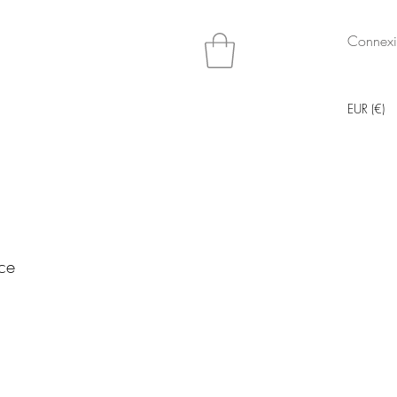
Connex
EUR (€)
ce