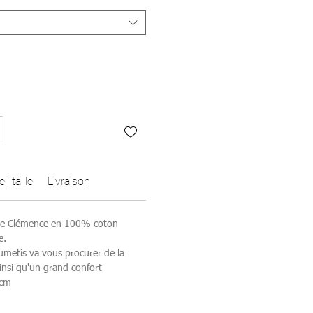
l taille
Livraison
ise Clémence en 100% coton
e.
umetis va vous procurer de la
insi qu'un grand confort
3cm